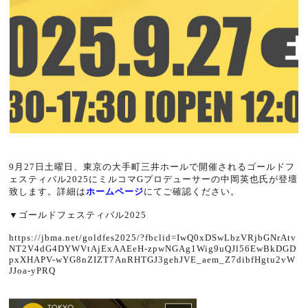
9月27日土曜日、東京の大手町三井ホールで開催されるゴールドフ
ェスティバル2025にミルコマGプロデューサーの中岡英也氏が登壇
致します。詳細は
ホームページ
にてご確認ください。
▼
ゴールドフェスティバル2025
https://jbma.net/goldfes2025/?fbclid=IwQ0xDSwLbzVRjbGNrAtv
NT2V4dG4DYWVtAjExAAEeH-zpwNGAg1Wig9uQJl56EwBkDGD
pxXHAPV-wYG8nZIZT7AnRHTGJ3gehJVE_aem_Z7dibfHgtu2vW
JJoa-yPRQ