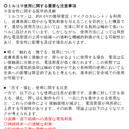
◎ミルコマ使用に関する重要な注意事項
※安全性に関する医学的見解
「ミルコマ」は、約0.6Vの微弱電流（マイクロカレント）を利用
し、皮膚表面に穏やかな電気刺激を与えることを目的とした機器で
す。適切な使用方法においては、生体に対する負担は極めて低いレ
ベルに設計されています。しかしながら、使用方法によっては局所
的な電流密度の上昇や組織への過剰な機械的刺激が生じる可能性が
あり、安全性に影響を及ぼす場合があります。
■ 軽く「触れる・撫でる」使用について
皮膚表面を軽く接触させ、滑らせるように使用する場合、電流は広
い接触面に分散され、電流密度が低く保たれます。この状態では
皮膚への電気的負荷は極めて穏やかであり長時間の使用においても
生体への影響は限定的であると考えられ、基本的に安全域での使用
が可能です。
■ 「圧す・揉む」使用に関する注意
一方で、以下のような使用は注意が必要です。皮膚に対して圧を加
える、揉む・押し込む動作を行う、一点に力を集中させる使用な
ど、これらの操作により 接触面積が減少し、電流密度が局所的に
上昇する可能性があります。その結果、理論上は以下のようなリス
クが考えられます。
◎皮膚・皮下組織への過度な電気刺激
◎神経終末への過敏な刺激