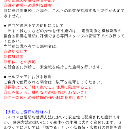
◎筋組織の不要な興奮や疲労
◎微小循環への過剰な影響
特に長時間継続した場合、これらの影響が蓄積する可能性が否定で
きません。
■ 専門的管理下での使用について
「圧す・揉む」などの操作を伴う施術は、 電流刺激と機械刺激の
複合的影響を適切に評価できる専門スタッフの管理下でのみ行って
ください。
専門的知識を有する施術者は、
◎適切な圧力
◎接触時間
◎部位ごとの反応
を総合的に判断し、安全域を維持した施術を行います。
■ セルフケアにおける原則
ご自身で使用される場合は、以下を厳守してください。
◎原則として「軽く撫でる」使用に限定すること
◎圧を加える、揉むなどの操作は行わないこと
◎同一部位への長時間の強い刺激を避けること
【大切なご愛用の皆様へ】
ミルコマは適切な使用方法において安全性に配慮された設計です
が、 使用方法の違いにより生体への作用は大きく変化します。セ
ルフケアにおいては 「撫でる」という低負荷・広接触の原則を遵