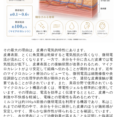
その最大の理由は、皮膚の電気的特性にあります。
皮膚表面、とくに角質層は乾燥すると電気抵抗が高くなり、微弱電
流が流れにくくなります。一方で、水分を十分に含んだ皮膚では電
気抵抗が低下し、皮膚表面との接触状態が改善されるため、マイク
ロカレントがより安定して組織へ伝わることが期待されます。近年
のマイクロカレント療法のレビューでも、微弱電流は細胞修復や炎
症調節などの生理学的作用が期待される一方、適切な皮膚接触が重
要であることが示されています。また、美容分野で使用されている
マイクロカレント機器の多くは、導電性ジェルを標準的に使用して
います。その理由は、電流を効率よく伝達するとともに、皮膚への
刺激や不快感を軽減し、電極との密着性を高めるためです。
ミルコマは約100μA前後の微弱電流を利用する機器であり、私はこ
れまでの研究の中で、水分を十分に保持した皮膚のほうが施術感が
安定しやすく、滑らかな操作性が得られることを確認しています。
ただし、水分塗布によって治療効果が高まることを証明した臨床試