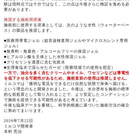
験は現時点では十分ではなく、この点は今後さらに検証を進める必
要があります。
推奨する施術用溶液
施術前に使用する溶液としては、次のような水性（ウォーターベー
ス）の製品を推奨します。
■医療用導電ジェル（超音波検査用ジェルやマイクロカレント専用
ジェル）
■無香料・無着色・アルコールフリーの保湿ジェル
■ヒアルロン酸を主体とした水性保湿ジェル
■グリセリンを適度に含む化粧水
■生理食塩水で湿らせたガーゼ（医療現場での使用を想定）
一方で、油分を多く含むクリームやオイル、ワセリンなどは導電性
を低下させる可能性があるため、施術直前の使用は推奨しません。
ミルコマは「微弱な電流をできるだけ自然な状態で身体へ届ける」
という理念のもと開発されました。今後は、水分塗布を施術の標準
的な前処置として取り入れることで、より安定したコンディション
で施術を提供できる可能性があると考えています。
今後も臨床データを蓄積し、科学的根拠に基づいた施術方法の確立
に努めてまいります。
2026年7月22日
ミルコマ開発者
木村 亮治